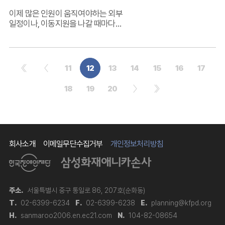
이제 많은 인원이 움직여야하는 외부
일정이나, 이동지원을 나갈 때마다
홀가분한 마음으로 다닐 수 있어 의미있고
행복한 시간을 보내고 있습니다.
11
12
13
14
15
16
17
18
19
20
회사소개
이메일무단수집거부
개인정보처리방침
주소.
서울특별시 중구 통일로 86, 207호(순화동)
T.
02-6399-6234
F.
02-6399-6238
E.
planning@kfpd.org
H.
sanmaroo2006.en.ec21.com
N.
104-82-08654