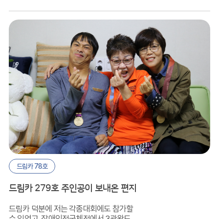
운좋게 선정되서 저희 자동차는 새롭게
태났습니다.
드림카 78호
드림카 279호 주인공이 보내온 편지
드림카 덕분에 저는 각종대회에도 참가할
수 있었고, 장애인전국체전에서 3관왕도 할