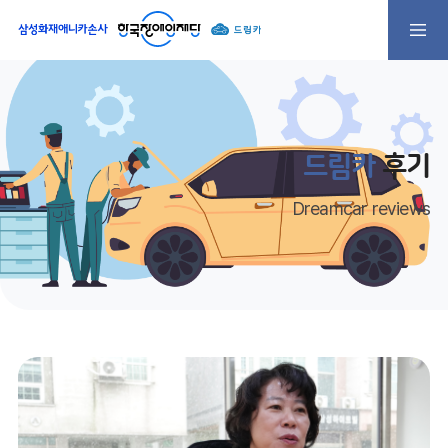
드림카
후기
Dreamcar reviews