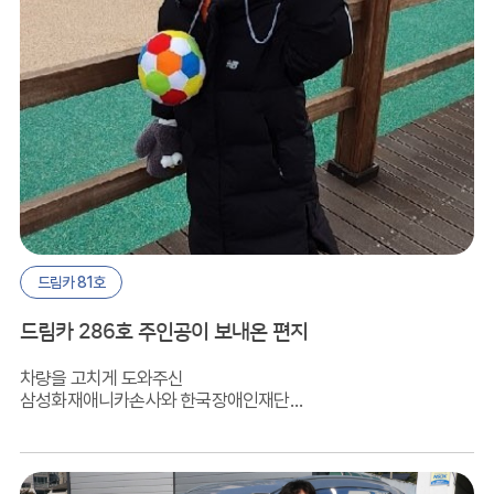
드림카 81호
드림카 286호 주인공이 보내온 편지
차량을 고치게 도와주신
삼성화재애니카손사와 한국장애인재단에
깊이 감사드립니다!