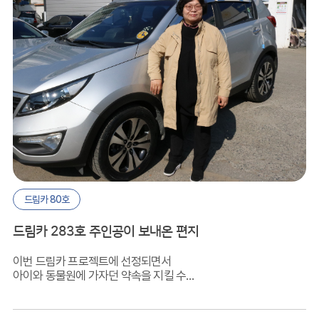
드림카 80호
드림카 283호 주인공이 보내온 편지
이번 드림카 프로젝트에 선정되면서
아이와 동물원에 가자던 약속을 지킬 수가
있게 되어 무척 기뻤습니다.
삼성화재애니카손사와 한국장애인재단
관계자분들께 한 번 더 감사의 인사를